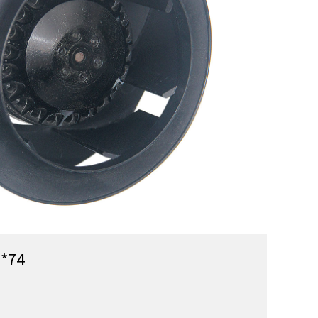
XY
*74